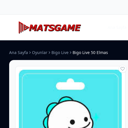
Ana Sayfa
Ana Sayfa
Oyunlar
Bigo Live
Bigo Live 50 Elmas