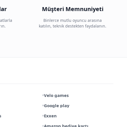
lar
Müşteri Memnuniyeti
atlarla
Binlerce mutlu oyuncu arasına
rın.
katılın, teknik destekten faydalanın.
Velo games
Google play
s
Exxen
Amazon hediye kartı