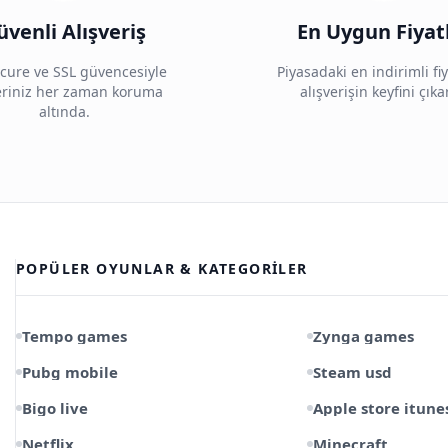
üvenli Alışveriş
En Uygun Fiyat
cure ve SSL güvencesiyle
Piyasadaki en indirimli fiy
leriniz her zaman koruma
alışverişin keyfini çıka
altında.
POPÜLER OYUNLAR & KATEGORILER
Tempo games
Zynga games
Pubg mobile
Steam usd
Bigo live
Apple store itune
Netflix
Minecraft