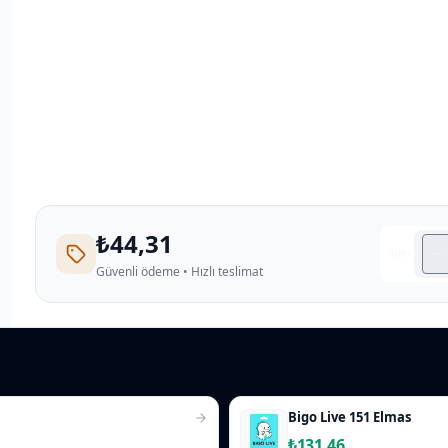
₺44,31
Adet:
Güvenli ödeme • Hızlı teslimat
Bigo Live 151 Elmas
₺131,46