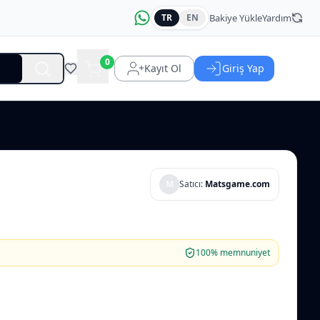
Bakiye Yükle
Yardım
TR
EN
0
Kayıt Ol
Giriş Yap
M
Satıcı:
Matsgame.com
100% memnuniyet