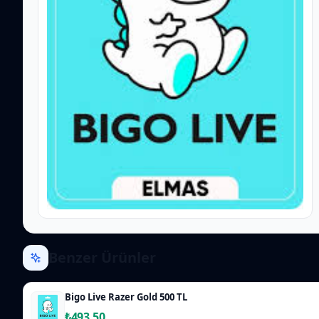
Benzer Ürünler
Bigo Live Razer Gold 500 TL
₺493,50