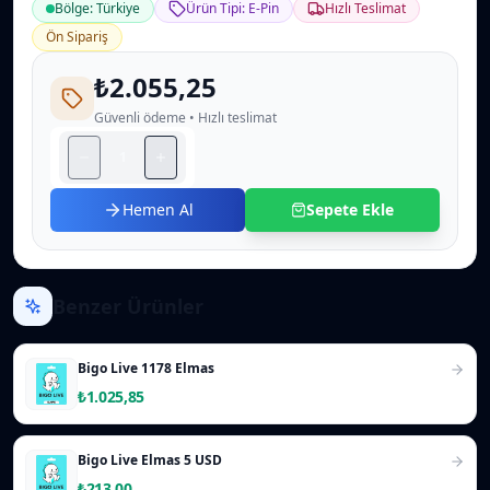
Bölge: Türkiye
Ürün Tipi: E-Pin
Hızlı Teslimat
Ön Sipariş
₺2.055,25
Güvenli ödeme • Hızlı teslimat
Hemen Al
Sepete Ekle
Benzer Ürünler
Bigo Live 1178 Elmas
₺1.025,85
Bigo Live Elmas 5 USD
₺213,00