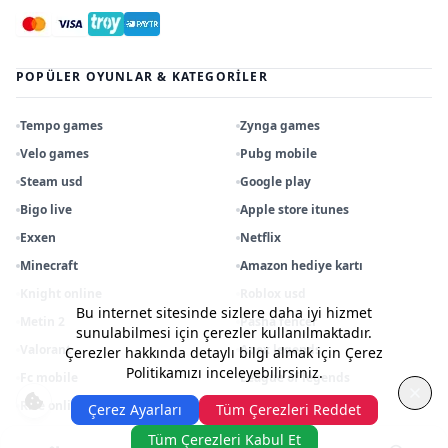
POPÜLER OYUNLAR & KATEGORILER
Tempo games
Zynga games
Velo games
Pubg mobile
Steam usd
Google play
Bigo live
Apple store itunes
Exxen
Netflix
Minecraft
Amazon hediye kartı
Knight online
Roblox usd
Bu internet sitesinde sizlere daha iyi hizmet
Metin 2
Pasha fencer
sunulabilmesi için çerezler kullanılmaktadır.
Valorant
Apex legends
Çerezler hakkında detaylı bilgi almak için Çerez
Politikamızı inceleyebilirsiniz.
Fc mobile
League of legends
Rise online
Razer gold tl
Çerez Ayarları
Tüm Çerezleri Reddet
Tüm Çerezleri Kabul Et