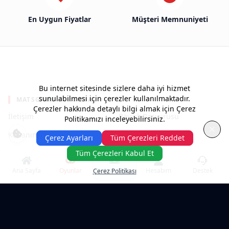
En Uygun Fiyatlar
Müşteri Memnuniyeti
Bu internet sitesinde sizlere daha iyi hizmet
sunulabilmesi için çerezler kullanılmaktadır.
MATSGAME KURUMSAL
Çerezler hakkında detaylı bilgi almak için Çerez
İletişim
Bayilik Başvurusu
Politikamızı inceleyebilirsiniz.
Kullanım Şartları
Gizlilik Politikası
Çerez Ayarları
Tüm Çerezleri Reddet
Yardım Merkezi
Tüm Çerezleri Kabul Et
Ana Sayfa
Oyunlar
Bakiye Yükle
Hesabım
Destek
Çerez Politikası
POPÜLER OYUNLAR & KATEGORILER