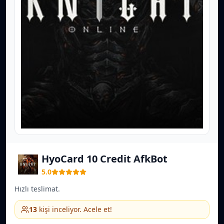
HyoCard 10 Credit AfkBot
5.0
Hızlı teslimat.
13
kişi inceliyor. Acele et!