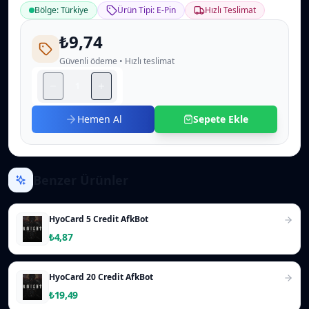
Bölge: Türkiye
Ürün Tipi: E-Pin
Hızlı Teslimat
₺9,74
Güvenli ödeme • Hızlı teslimat
Hemen Al
Sepete Ekle
Benzer Ürünler
HyoCard 5 Credit AfkBot
₺4,87
HyoCard 20 Credit AfkBot
₺19,49