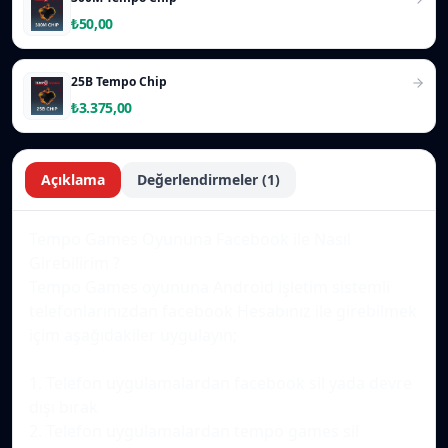
₺50,00
25B Tempo Chip
₺3.375,00
Açıklama
Değerlendirmeler
(1)
Tempo Games Oyununa Facebook ile Nasıl
Girebilirim ?
Tempo Games oyununa Android işletim sistemli
telefonlarınızdan facebook Hesabınız ile girebilmek
içim aşağıdakiler uygulayın;
1. Telefon uygulamalardan facebook sil yada devre
dışı bırak
2. Telefon uygulamalardan tempo games sil