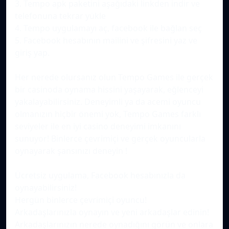
3. Tempo apk paketini aşağıdaki linkden indir ve
telefonuna tekrar yükle
4. Tempo uygulamayı aç, facebook ile bağlan seç
5. Facebook hesabının mailini ve şifresini yaz ve
giriş yap.
Her nerede olursanız olun Tempo Games ile gerçek
bir casinoda oynama hissini yaşayarak, eğlenceyi
yakalayabilirsiniz. Deneyimli ya da acemi oyuncu
olmanızın hiçbir önemi yok, Tempo Games farklı
seviyeler ile en iyi casino deneyimi imkanını
sunuyor! Binlerce çevrimiçi ve gerçek oyuncularla
oynayarak şansınızı deneyin !
Ücretsiz uygulama, Facebook hesabınızla da
oynayabilirsiniz!
Hergün binlerce çevrimiçi oyuncu!
Arkadaşlarınızla oynayın ve yeni arkadaşlar edinin!
Arkadaşlarınızın nerede oynadığını görün ve onlara