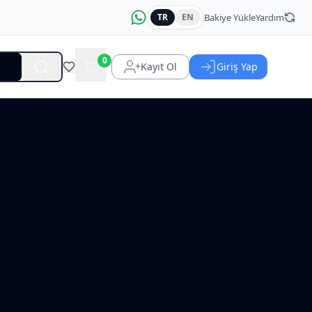
Bakiye Yükle
Yardım
TR
EN
0
Kayıt Ol
Giriş Yap