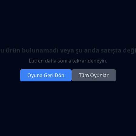
u ürün bulunamadı veya şu anda satışta deği
Lütfen daha sonra tekrar deneyin.
Oyuna Geri Dön
Tüm Oyunlar