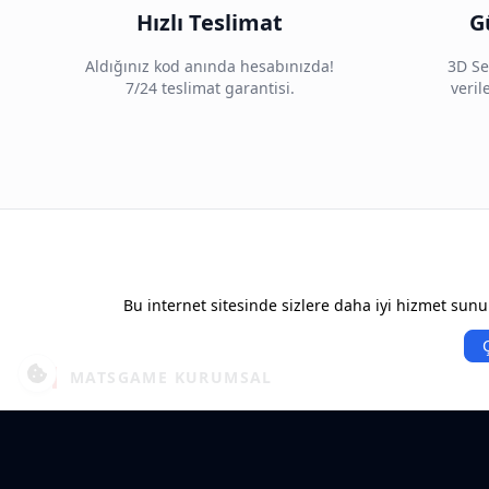
Hızlı Teslimat
G
Aldığınız kod anında hesabınızda!
3D Se
7/24 teslimat garantisi.
veri
Bu internet sitesinde sizlere daha iyi hizmet sunul
MATSGAME KURUMSAL
İletişim
Bayilik Başvurusu