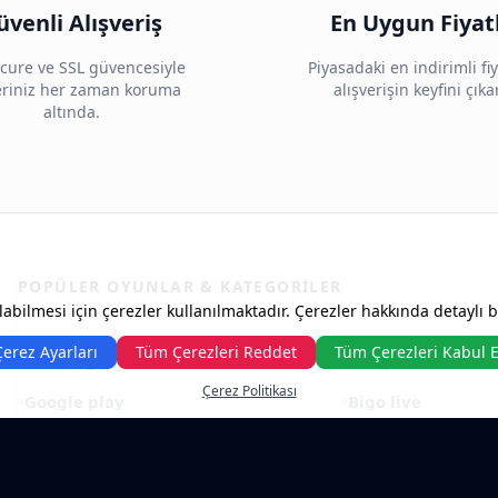
üvenli Alışveriş
En Uygun Fiyat
cure ve SSL güvencesiyle
Piyasadaki en indirimli fiy
leriniz her zaman koruma
alışverişin keyfini çıka
altında.
POPÜLER OYUNLAR & KATEGORILER
abilmesi için çerezler kullanılmaktadır. Çerezler hakkında detaylı bil
Çerez Ayarları
Tüm Çerezleri Reddet
Tüm Çerezleri Kabul E
Tempo games
Pubg mobile
Çerez Politikası
Google play
Bigo live
Exxen
Netflix
Amazon hediye kartı
Knight online