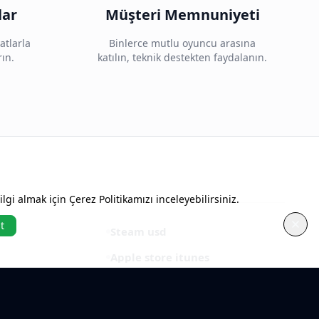
lar
Müşteri Memnuniyeti
atlarla
Binlerce mutlu oyuncu arasına
rın.
katılın, teknik destekten faydalanın.
gi almak için Çerez Politikamızı inceleyebilirsiniz.
t
Steam usd
Apple store itunes
Minecraft
Roblox usd