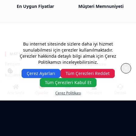
En Uygun Fiyatlar
Müşteri Memnuniyeti
Bu internet sitesinde sizlere daha iyi hizmet
sunulabilmesi için çerezler kullanılmaktadır.
MATSGAME KURUMSAL
Çerezler hakkında detaylı bilgi almak için Çerez
Politikamızı inceleyebilirsiniz.
İletişim
Bayilik Başvurusu
Çerez Ayarları
Tüm Çerezleri Reddet
Kullanım Şartları
Gizlilik Politikası
Tüm Çerezleri Kabul Et
Yardım Merkezi
Ana Sayfa
Oyunlar
Bakiye Yükle
Hesabım
Destek
Çerez Politikası
POPÜLER OYUNLAR & KATEGORILER