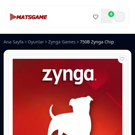
0
Ana Sayfa
Oyunlar
Zynga Games
750B Zynga Chip