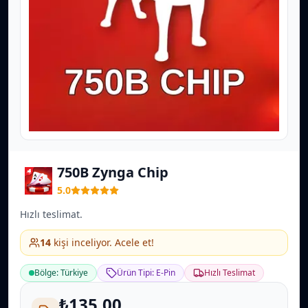
750B Zynga Chip
5.0
Hızlı teslimat.
14
kişi inceliyor. Acele et!
Bölge: Türkiye
Ürün Tipi: E-Pin
Hızlı Teslimat
₺135,00