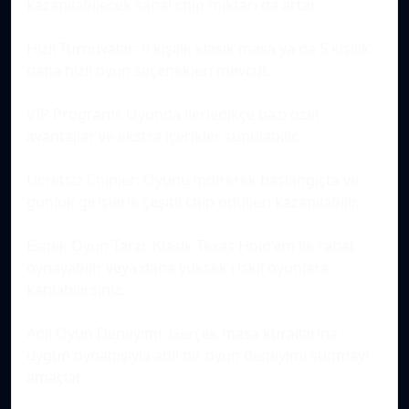
kazanılabilecek sanal chip miktarı da artar.
Hızlı Turnuvalar: 9 kişilik klasik masa ya da 5 kişilik
daha hızlı oyun seçenekleri mevcut.
VIP Programı: Oyunda ilerledikçe bazı özel
avantajlar ve ekstra içerikler sunulabilir.
Ücretsiz Chipler: Oyunu indirerek başlangıçta ve
günlük girişlerle çeşitli chip ödülleri kazanılabilir.
Esnek Oyun Tarzı: Klasik Texas Hold’em ile rahat
oynayabilir veya daha yüksek riskli oyunlara
katılabilirsiniz.
Adil Oyun Deneyimi: Gerçek masa kurallarına
uygun oynanışıyla adil bir oyun deneyimi sunmayı
amaçlar.