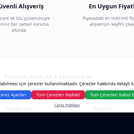
üvenli Alışveriş
En Uygun Fiyat
cure ve SSL güvencesiyle
Piyasadaki en indirimli fiy
leriniz her zaman koruma
alışverişin keyfini çıka
altında.
POPÜLER OYUNLAR & KATEGORILER
abilmesi için çerezler kullanılmaktadır. Çerezler hakkında detaylı bil
Çerez Ayarları
Tüm Çerezleri Reddet
Tüm Çerezleri Kabul E
Tempo games
Pubg mobile
Çerez Politikası
Google play
Bigo live
Exxen
Netflix
Amazon hediye kartı
Knight online