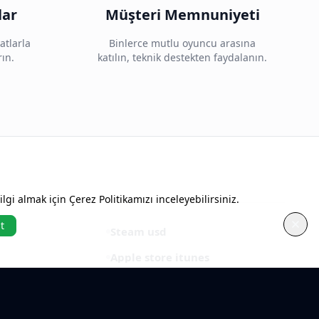
lar
Müşteri Memnuniyeti
atlarla
Binlerce mutlu oyuncu arasına
rın.
katılın, teknik destekten faydalanın.
gi almak için Çerez Politikamızı inceleyebilirsiniz.
t
Steam usd
Apple store itunes
Minecraft
Roblox usd