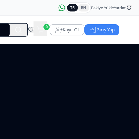
Bakiye Yükle
Yardım
TR
EN
0
Kayıt Ol
Giriş Yap