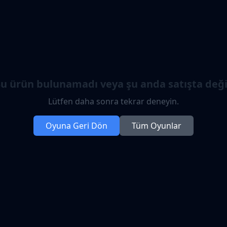
u ürün bulunamadı veya şu anda satışta deği
Lütfen daha sonra tekrar deneyin.
Oyuna Geri Dön
Tüm Oyunlar