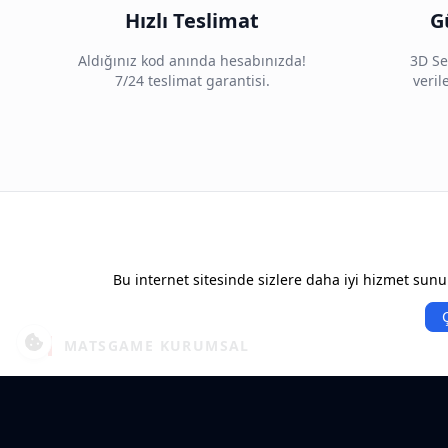
Hızlı Teslimat
G
Aldığınız kod anında hesabınızda!
3D Se
7/24 teslimat garantisi.
veri
Bu internet sitesinde sizlere daha iyi hizmet sunul
MATSGAME KURUMSAL
İletişim
Bayilik Başvurusu