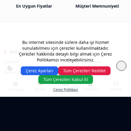
En Uygun Fiyatlar
Müşteri Memnuniyeti
Bu internet sitesinde sizlere daha iyi hizmet
sunulabilmesi için çerezler kullanılmaktadır.
MATSGAME KURUMSAL
Çerezler hakkında detaylı bilgi almak için Çerez
Politikamızı inceleyebilirsiniz.
İletişim
Bayilik Başvurusu
Çerez Ayarları
Tüm Çerezleri Reddet
Kullanım Şartları
Gizlilik Politikası
Tüm Çerezleri Kabul Et
Yardım Merkezi
Ana Sayfa
Oyunlar
Bakiye Yükle
Hesabım
Destek
Çerez Politikası
POPÜLER OYUNLAR & KATEGORILER