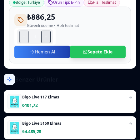
Bölge: Türkiye
Ürün Tipi: E-Pin
Hızlı Teslimat
₺886,25
Güvenli ödeme • Hızlı teslimat
Hemen Al
Sepete Ekle
Benzer Ürünler
Bigo Live 117 Elmas
₺101,72
Bigo Live 5150 Elmas
₺4.485,28