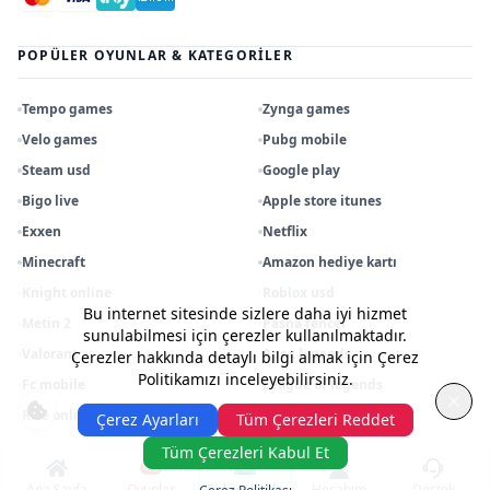
POPÜLER OYUNLAR & KATEGORILER
Tempo games
Zynga games
Velo games
Pubg mobile
Steam usd
Google play
Bigo live
Apple store itunes
Exxen
Netflix
Minecraft
Amazon hediye kartı
Knight online
Roblox usd
Bu internet sitesinde sizlere daha iyi hizmet
Metin 2
Pasha fencer
sunulabilmesi için çerezler kullanılmaktadır.
Valorant
Apex legends
Çerezler hakkında detaylı bilgi almak için Çerez
Politikamızı inceleyebilirsiniz.
Fc mobile
League of legends
Rise online
Razer gold tl
Çerez Ayarları
Tüm Çerezleri Reddet
Tüm Çerezleri Kabul Et
©
2026
Matsgame
.
Tüm hakları saklıdır.
Ana Sayfa
Oyunlar
Bakiye Yükle
Hesabım
Destek