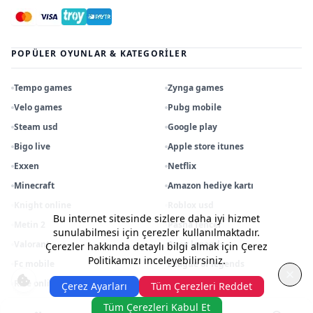
POPÜLER OYUNLAR & KATEGORILER
Tempo games
Zynga games
Velo games
Pubg mobile
Steam usd
Google play
Bigo live
Apple store itunes
Exxen
Netflix
Minecraft
Amazon hediye kartı
Knight online
Roblox usd
Bu internet sitesinde sizlere daha iyi hizmet
Metin 2
Pasha fencer
sunulabilmesi için çerezler kullanılmaktadır.
Valorant
Apex legends
Çerezler hakkında detaylı bilgi almak için Çerez
Politikamızı inceleyebilirsiniz.
Fc mobile
League of legends
Rise online
Razer gold tl
Çerez Ayarları
Tüm Çerezleri Reddet
Tüm Çerezleri Kabul Et