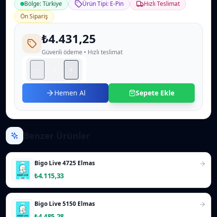
Bölge: Türkiye
Ürün Tipi: E-Pin
Hızlı Teslimat
Ön Sipariş
₺4.431,25
Güvenli ödeme • Hızlı teslimat
Hemen Al
Sepete Ekle
Benzer Ürünler
Bigo Live 4725 Elmas
₺4.115,33
Bigo Live 5150 Elmas
₺4.485,28